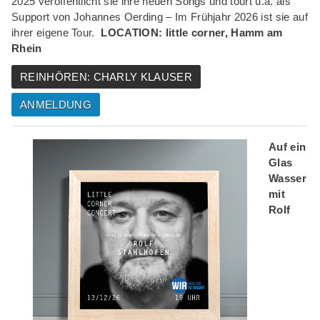
2025 veröffentlicht sie ihre neuen Songs und tourt u.a. als
Support von Johannes Oerding – Im Frühjahr 2026 ist sie auf
ihrer eigene Tour.
LOCATION: little corner, Hamm am
Rhein
REINHÖREN: CHARLY KLAUSER
ANMELDUNG
Auf ein
Glas
Wasser
mit
Rolf